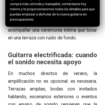
pobre o cansar al oído.
compra más cómoda y manejable, contáctanos hoy
mismo y te proporcionaremos todos los detalles para que
La elección depende mucho del repertorio y
puedas empezar a disfrutar de tu nueva guitarra sin
preocupaciones.
del tipo de evento. No es lo mismo
acompañar una ceremonia íntima que tocar
en una terraza con ruido de fondo.
Guitarra electrificada: cuando
el sonido necesita apoyo
En muchos directos de verano, la
amplificación no es opcional: es necesaria.
Terrazas amplias, bodas con invitados
hablando, escenarios exteriores o eventos
con equipo de sonido requieren que la