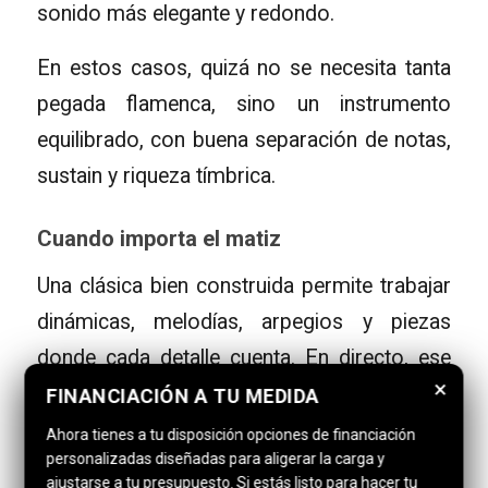
sonido más elegante y redondo.
En estos casos, quizá no se necesita tanta
pegada flamenca, sino un instrumento
equilibrado, con buena separación de notas,
sustain y riqueza tímbrica.
Cuando importa el matiz
Una clásica bien construida permite trabajar
dinámicas, melodías, arpegios y piezas
donde cada detalle cuenta. En directo, ese
×
equilibrio es fundamental. Una guitarra
FINANCIACIÓN A TU MEDIDA
demasiado apagada puede quedarse corta,
Ahora tienes a tu disposición opciones de financiación
personalizadas diseñadas para aligerar la carga y
pero una demasiado brillante puede resultar
ajustarse a tu presupuesto. Si estás listo para hacer tu