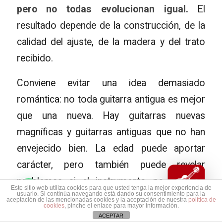
pero no todas evolucionan igual.
El
resultado depende de la construcción, de la
calidad del ajuste, de la madera y del trato
recibido.
Conviene evitar una idea demasiado
romántica: no toda guitarra antigua es mejor
que una nueva. Hay guitarras nuevas
magníficas y guitarras antiguas que no han
envejecido bien. La edad puede aportar
carácter, pero también puede revelar
problemas si el instrumento no ha sido
Este sitio web utiliza cookies para que usted tenga la mejor experiencia de
usuario. Si continúa navegando está dando su consentimiento para la
cuidado.
aceptación de las mencionadas cookies y la aceptación de nuestra
política de
cookies
, pinche el enlace para mayor información.
ACEPTAR
Entender cómo envejece una guitarra ayuda