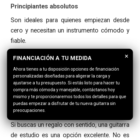
Principiantes absolutos
Son ideales para quienes empiezan desde
cero y necesitan un instrumento cómodo y
fiable.
×
FINANCIACIÓN A TU MEDIDA
Estudiantes de conservatorio o escuelas
Ahora tienes a tu disposición opciones de financiación
Muchos estudiantes utilizan guitarras de
personalizadas diseñadas para aligerar la carga y
estudio durante años antes de dar el salto a
ajustarse a tu presupuesto. Si estás listo para hacer tu
compra más cómoda y manejable, contáctanos hoy
una guitarra de luthier.
mismo y te proporcionaremos todos los detalles para que
puedas empezar a disfrutar de tu nueva guitarra sin
Regalos con criterio
preocupaciones.
Si buscas un regalo con sentido, una guitarra
de estudio es una opción excelente. No es