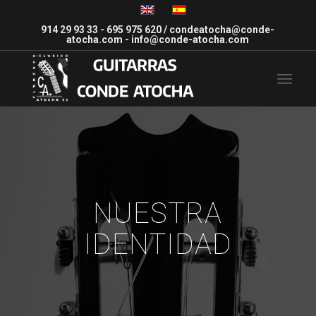
914 29 93 33
-
695 975 620
/
condeatocha@conde-
atocha.com
-
info@conde-atocha.com
NUESTRA
IDENTIDAD